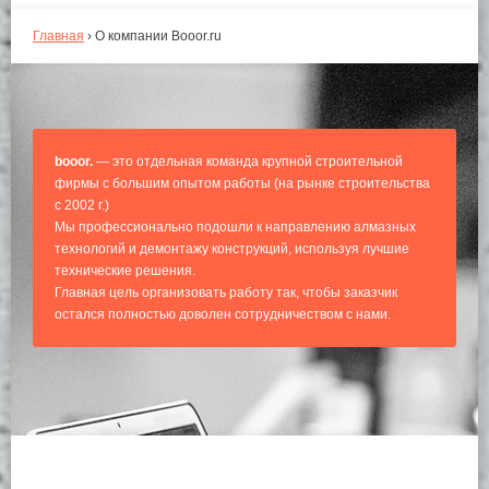
Главная
›
О компании Booor.ru
booor.
— это отдельная команда крупной строительной
фирмы с большим опытом работы (на рынке строительства
с 2002 г.)
Мы профессионально подошли к направлению алмазных
технологий и демонтажу конструкций, используя лучшие
технические решения.
Главная цель организовать работу так, чтобы заказчик
остался полностью доволен сотрудничеством с нами.