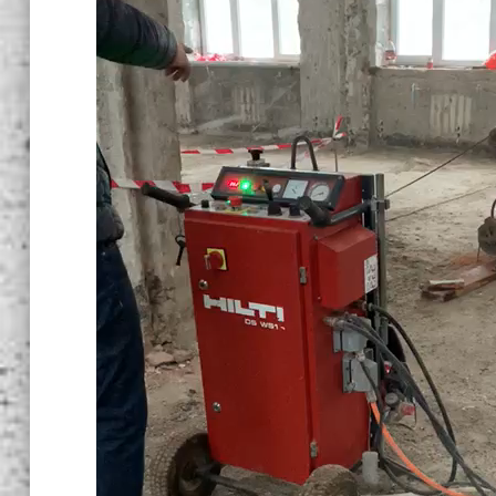
1. Вы 
заявку
или зв
2. Мы
рассч
Вам за
уточня
детали
необх
высыл
замерщ
3. Вып
работу
график
4. Вы 