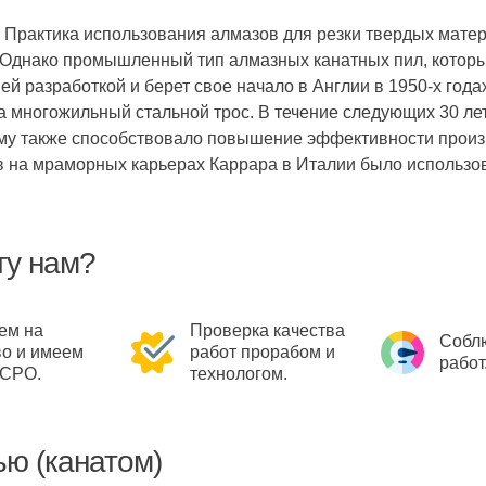
Практика использования алмазов для резки твердых матери
 Однако промышленный тип алмазных канатных пил, которые
ей разработкой и берет свое начало в Англии в 1950-х год
а многожильный стальной трос. В течение следующих 30 л
му также способствовало повышение эффективности произво
ов на мраморных карьерах Каррара в Италии было использ
ту нам?
ем на
Проверка качества
Собл
во и имеем
работ прорабом и
работ
 СРО.
технологом.
ью (канатом)