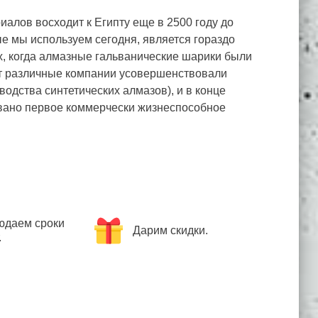
алов восходит к Египту еще в 2500 году до
 мы используем сегодня, является гораздо
ах, когда алмазные гальванические шарики были
ет различные компании усовершенствовали
дства синтетических алмазов), и в конце
овано первое коммерчески жизнеспособное
юдаем сроки
Дарим скидки.
.