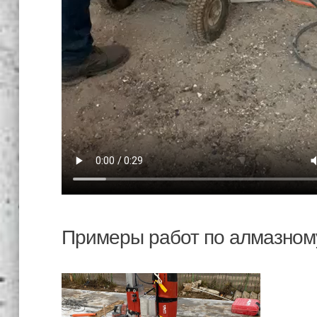
качест
выпол
работу.
Примеры работ по алмазному