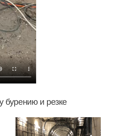
венно
ненную
Нажимая кнопку "Отправить" я даю
согласие
на обработку персональных
данных
Отправить
 бурению и резке