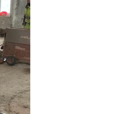
оставляете
 на сайте
оните нам.
итываем
каз и
ем все
, если
одимо
аем вам
ика.
олняем
 согласно
у и смете.
принимаете