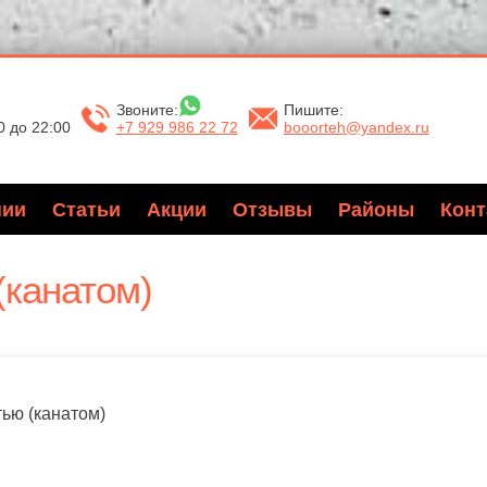
Звоните:
Пишите:
0 до 22:00
+7 929 986 22 72
booorteh@yandex.ru
нии
Статьи
Акции
Отзывы
Районы
Конт
(канатом)
ью (канатом)