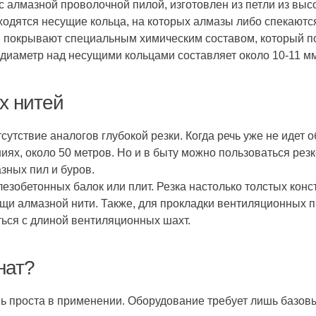
 алмазной проволочной пилой, изготовлен из петли из вы
одятся несущие кольца, на которых алмазы либо спекаютс
 покрывают специальным химическим составом, который п
й диаметр над несущими кольцами составляет около 10-11 м
х нитей
тствие аналогов глубокой резки. Когда речь уже не идет о
иях, около 50 метров. Но и в быту можно пользоваться рез
зных пил и буров.
езобетонных балок или плит. Резка настолько толстых кон
ощи алмазной нити. Также, для прокладки вентиляционных 
ться с длиной вентиляционных шахт.
нат?
чень проста в применении. Оборудование требует лишь базо